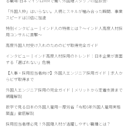
る職場-日本マイクロMIMで働く外国籍スタッフの座談会-
「外国人枠」はいらない。人柄とスキルが噛み合った瞬間、事業
スピードは10倍に加速
特別インタビュー｜インド人の特徴とは？～インド人高度人材採
用コンサルに直撃〜
高度外国人材受け入れのためのビザ取得完全ガイド
インタビュー｜インド高度人材採用のトレンド：日本企業が直面
する「選ばれない」危機
【人事・採用担当者向け】外国人エンジニア採用ガイド｜求人か
らビザ取得まで
外国人エンジニア採用の完全ガイド｜メリットから定着支援まで
網羅解説
数字で見る日本の外国人雇用―厚労省「令和6年外国人雇用実態
調査」徹底解説
採用担当者様必見！外国籍人材が活躍しやすい職種とは？