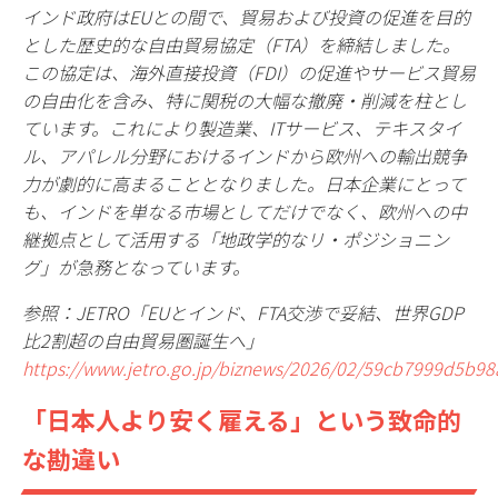
インド政府はEUとの間で、貿易および投資の促進を目的
とした歴史的な自由貿易協定（FTA）を締結しました。
この協定は、海外直接投資（FDI）の促進やサービス貿易
の自由化を含み、特に関税の大幅な撤廃・削減を柱とし
ています。これにより製造業、ITサービス、テキスタイ
ル、アパレル分野におけるインドから欧州への輸出競争
力が劇的に高まることとなりました。日本企業にとって
も、インドを単なる市場としてだけでなく、欧州への中
継拠点として活用する「地政学的なリ・ポジショニン
グ」が急務となっています。
参照：JETRO「EUとインド、FTA交渉で妥結、世界GDP
比2割超の自由貿易圏誕生へ」
https://www.jetro.go.jp/biznews/2026/02/59cb7999d5b98
「日本人より安く雇える」という致命的
な勘違い