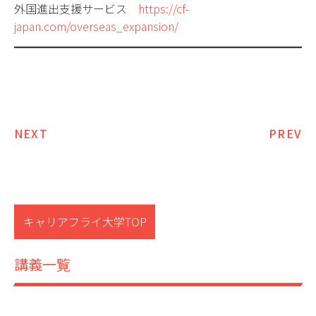
外国進出支援サービス
https://cf-
japan.com/overseas_expansion/
投
NEXT
PREV
稿
ナ
ビ
キャリアフライ大学TOP
ゲ
ー
講義一覧
シ
ョ