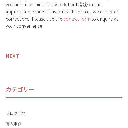
you are uncertain of how to fill out ②③ or the
appropriate expressions for each section, we can offer
corrections. Please use the
contact form
to enquire at
your convenience.
投
NEXT
稿
ナ
ビ
カテゴリー
ゲ
ー
ブログ公開
シ
導入事例
ョ